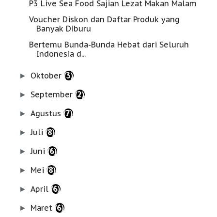
P3 Live Sea Food Sajian Lezat Makan Malam
Voucher Diskon dan Daftar Produk yang
Banyak Diburu
Bertemu Bunda-Bunda Hebat dari Seluruh
Indonesia d...
Oktober
(3)
►
September
(2)
►
Agustus
(7)
►
Juli
(8)
►
Juni
(6)
►
Mei
(8)
►
April
(6)
►
Maret
(6)
►