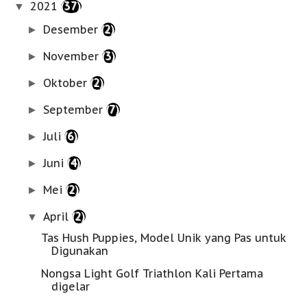
2021
(37)
▼
Desember
(2)
►
November
(3)
►
Oktober
(2)
►
September
(7)
►
Juli
(6)
►
Juni
(4)
►
Mei
(2)
►
April
(2)
▼
Tas Hush Puppies, Model Unik yang Pas untuk
Digunakan
Nongsa Light Golf Triathlon Kali Pertama
digelar