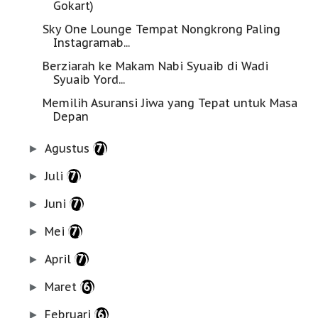
Gokart)
Sky One Lounge Tempat Nongkrong Paling
Instagramab...
Berziarah ke Makam Nabi Syuaib di Wadi
Syuaib Yord...
Memilih Asuransi Jiwa yang Tepat untuk Masa
Depan
Agustus
(7)
►
Juli
(7)
►
Juni
(7)
►
Mei
(7)
►
April
(7)
►
Maret
(6)
►
Februari
(6)
►