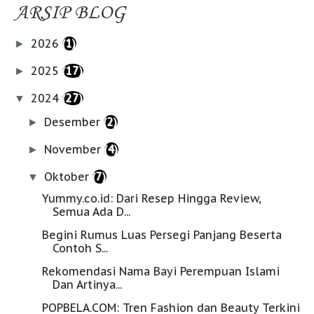
ARSIP BLOG
2026
(1)
►
2025
(17)
►
2024
(27)
▼
Desember
(2)
►
November
(4)
►
Oktober
(7)
▼
Yummy.co.id: Dari Resep Hingga Review,
Semua Ada D...
Begini Rumus Luas Persegi Panjang Beserta
Contoh S...
Rekomendasi Nama Bayi Perempuan Islami
Dan Artinya...
POPBELA.COM: Tren Fashion dan Beauty Terkini