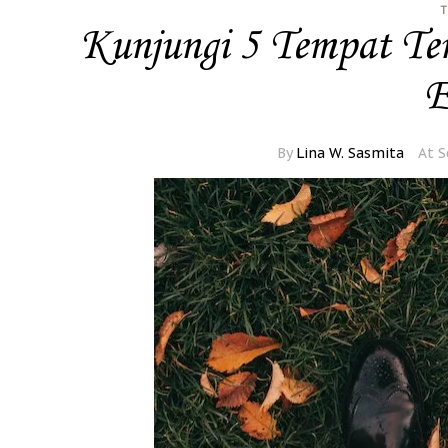
T
Kunjungi 5 Tempat Ter
E
By
Lina W. Sasmita
At S