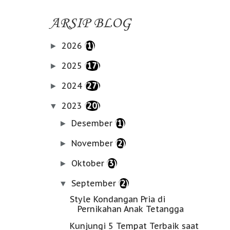
ARSIP BLOG
2026
(1)
►
2025
(17)
►
2024
(27)
►
2023
(20)
▼
Desember
(1)
►
November
(2)
►
Oktober
(3)
►
September
(2)
▼
Style Kondangan Pria di
Pernikahan Anak Tetangga
Kunjungi 5 Tempat Terbaik saat