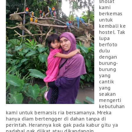
sholat
kami
berkemas
untuk
kembali ke
hostel. Tak
lupa
berfoto
dulu
dengan
burung-
burung
yang
cantik
yang
seakan
mengerti
kebutuhan
kami untuk bernarsis ria bersamanya. Mreka
hanya diam bertengger di dahan tanpa di
perintah. Herannya kok gak pada kabur gitu ya
padahal gak diikat atau dikandangin.