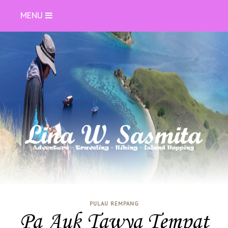
MENU
PULAU REMPANG
Pa Auk Tawya Tempat