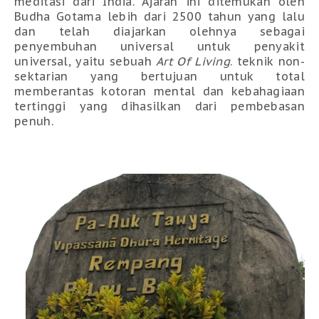
meditasi
dari India
.
Ajaran i
ni ditemukan oleh
Budha Gotama lebih dari 2500 tahun yang lalu
dan telah diajarkan oleh
nya
sebagai
penyembuhan universal untuk penyakit
universal, yaitu
sebuah
Art Of Living
. teknik non-
sektarian
yang
bertujuan untuk total
m
emberantas
kotoran mental dan kebahagiaan
tertinggi yang dihasilkan dari pembebasan
penuh.