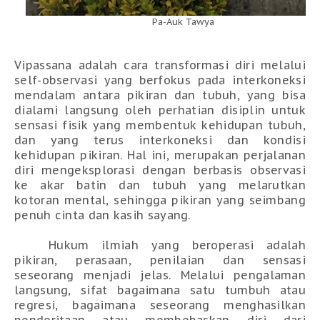
Pa-Auk Tawya
Vipassana
adalah cara transformasi diri melalui
self-observasi
yang b
erfokus pada interkoneksi
mendalam antara pikiran dan tubuh
,
yang bisa
dialami langsung oleh perhatian disiplin untuk
sensasi fisik yang membentuk kehidupan tubuh,
dan yang terus interkoneksi dan kondisi
kehidupan pikiran. Hal ini, merupakan perjalanan
diri mengeksplorasi dengan berbasis observasi
ke akar batin dan tubuh yang melarutkan
kotoran mental, sehingga pikiran yang seimbang
penuh cinta dan kasih sayang.
H
ukum ilmiah yang beroperasi
adalah
pikiran
, perasaan, penilaian dan sensasi
seseorang
menjadi jelas. Melalui pengalaman
langsung, sifat bagaimana satu tumbuh atau
regresi, bagaimana seseorang menghasilkan
penderitaan atau membebaskan diri dari