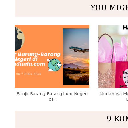
YOU MIG
Banjir Barang-Barang Luar Negeri
Mudahnya Me
di...
B
9 KO