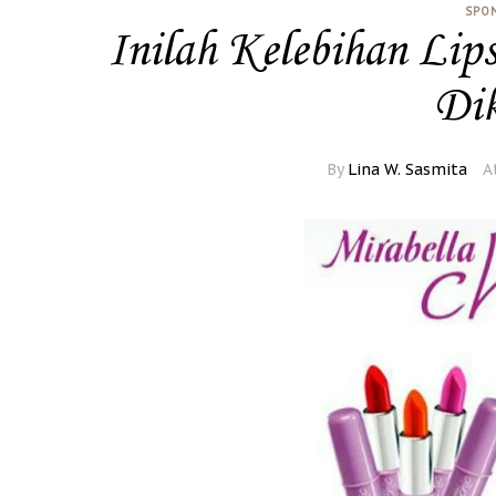
SPO
Inilah Kelebihan Lip
Dik
By
Lina W. Sasmita
A