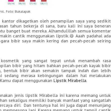
hic. Foto: Bukalapak
di kantor dikagetkan oleh penampilan saya yang sedikit
asan tahun bekerja di sana, baru kali ini saya beneran
atu banget buat mereka. Alhamdulillah semua komentar
 makin cantik menggunakan lipstik.😄 Aaah padahal ada
a-gara bibir saya makin kering dan pecah-pecah seiring
is kosmetik yang sangat tepat untuk menambah rasa
mpilan bibir yang hitam bahkan pecah-pecah kayak bibir
ya, bentuk bibir akan semakin tampak indah dan lebih
ini sedang merasa kebingungan dalam hal melakukan
aka Kamu dapat menggunakan
Lipstik Mirabella.
kan jenis lipstik Mirabella ini karena memang untuk
ebihan sekaligus memiliki banyak manfaat yang sangatlah
ercaya diri. Dan tentunya hal ini juga dapat menunjang
an mempesona lagi. Karena memang untuk tampil cantik