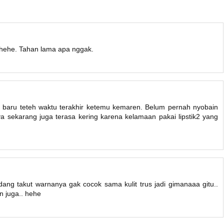
h, hehe. Tahan lama apa nggak.
baru teteh waktu terakhir ketemu kemaren. Belum pernah nyobain
 saya sekarang juga terasa kering karena kelamaan pakai lipstik2 yang
ang takut warnanya gak cocok sama kulit trus jadi gimanaaa gitu..
n juga.. hehe