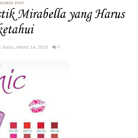
NSORED POST
stik Mirabella yang Harus
etahui
t Rabu, Maret 14, 2018
9