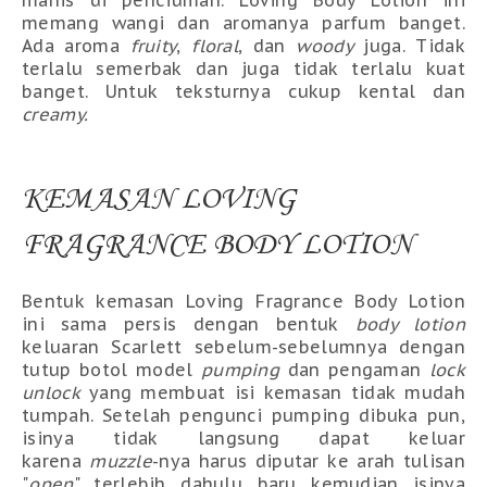
manis di penciuman.
Loving Body Lotion ini
memang wangi dan aromanya parfum banget.
Ada aroma
fruity
,
floral
, dan
woody
juga. Tidak
terlalu semerbak dan juga tidak terlalu kuat
banget. Untuk teksturnya cukup kental dan
creamy.
KEMASAN LOVING
FRAGRANCE BODY LOTION
Bentuk kemasan Loving Fragrance Body Lotion
ini sama persis dengan bentuk
body lotion
keluaran Scarlett sebelum-sebelumnya dengan
tutup botol model
pumping
dan pengaman
lock
unlock
yang membuat isi kemasan tidak mudah
tumpah. Setelah pengunci pumping dibuka pun,
isinya tidak langsung dapat keluar
karena
muzzle
-nya harus diputar ke arah tulisan
"
open
" terlebih dahulu baru kemudian isinya