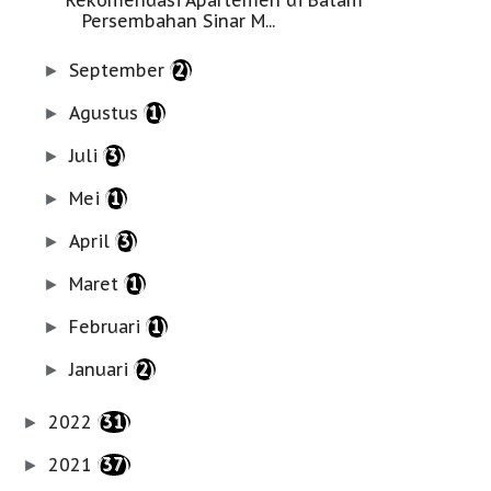
Persembahan Sinar M...
September
(2)
►
Agustus
(1)
►
Juli
(3)
►
Mei
(1)
►
April
(3)
►
Maret
(1)
►
Februari
(1)
►
Januari
(2)
►
2022
(31)
►
2021
(37)
►