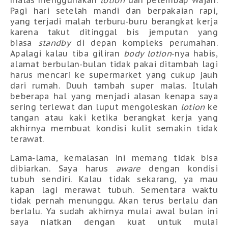
malas menggunakan
lotion
dan pelembap wajah.
Pagi hari setelah mandi dan berpakaian rapi,
yang terjadi malah terburu-buru berangkat kerja
karena takut ditinggal bis jemputan yang
biasa
standby
di depan kompleks perumahan.
Apalagi kalau tiba giliran
body lotion
-nya habis,
alamat berbulan-bulan tidak pakai ditambah lagi
harus mencari ke supermarket yang cukup jauh
dari rumah. Duuh tambah super malas. Itulah
beberapa hal yang menjadi alasan kenapa saya
sering terlewat dan luput mengoleskan
lotion
ke
tangan atau kaki ketika berangkat kerja yang
akhirnya membuat kondisi kulit semakin tidak
terawat.
Lama-lama, kemalasan ini memang tidak bisa
dibiarkan. Saya harus
aware
dengan kondisi
tubuh sendiri. Kalau tidak sekarang, ya mau
kapan lagi merawat tubuh. Sementara waktu
tidak pernah menunggu. Akan terus berlalu dan
berlalu. Ya sudah akhirnya mulai awal bulan ini
saya niatkan dengan kuat untuk mulai