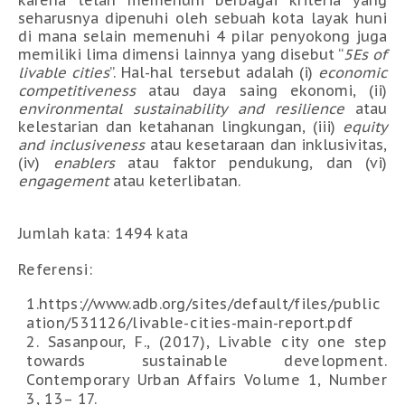
karena telah memenuhi berbagai kriteria yang
seharusnya dipenuhi oleh sebuah kota layak huni
di mana selain memenuhi 4 pilar penyokong juga
memiliki lima dimensi lainnya yang disebut “
5Es of
livable cities
”. Hal-hal tersebut adalah (i)
economic
competitiveness
atau daya saing ekonomi, (ii)
environmental sustainability and resilience
atau
kelestarian dan ketahanan lingkungan, (iii)
equity
and inclusiveness
atau kesetaraan dan inklusivitas,
(iv)
enablers
atau faktor pendukung, dan (vi)
engagement
atau keterlibatan.
Jumlah kata: 1494 kata
Referensi:
1.https://www.adb.org/sites/default/files/public
ation/531126/livable-cities-main-report.pdf
2.
Sasanpour, F., (2017),
Livable city one step
towards sustainable development.
Contemporary Urban Affairs
Volume 1, Number
3, 13– 17.