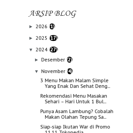
ARSIP BLOG
2026
(1)
►
2025
(17)
►
2024
(27)
▼
Desember
(2)
►
November
(4)
▼
3 Menu Makan Malam Simple
Yang Enak Dan Sehat Deng...
Rekomendasi Menu Masakan
Sehari – Hari Untuk 1 Bul...
Punya Asam Lambung? Cobalah
Makan Olahan Tepung Sa...
Siap-siap Ikutan War di Promo
11.11 Tokopedia