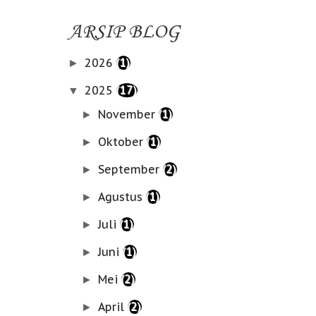
ARSIP BLOG
2026
(1)
►
2025
(17)
▼
November
(1)
►
Oktober
(1)
►
September
(2)
►
Agustus
(1)
►
Juli
(1)
►
Juni
(1)
►
Mei
(2)
►
April
(2)
►