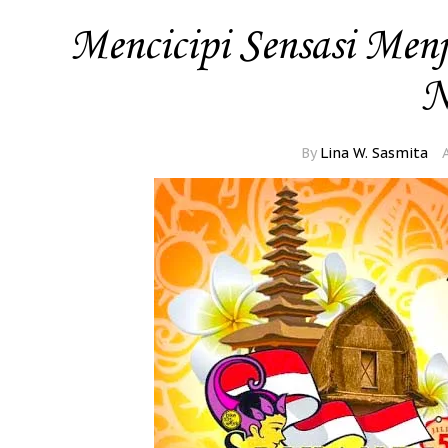
Mencicipi Sensasi Menj
N
By
Lina W. Sasmita