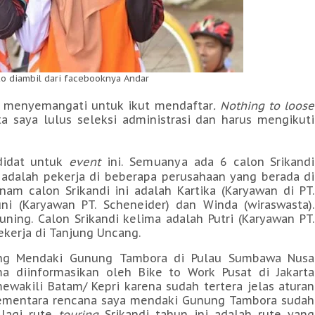
to diambil dari facebooknya Andar
menyemangati untuk ikut mendaftar
. Nothing to loose
a saya lulus seleksi administrasi dan harus mengikuti
.
didat untuk
event
ini.
Semuanya a
da 6 calon Srikandi
adalah pekerja di beberapa perusahaan yang berada di
m calon Srikandi ini adalah Kartika (Karyawan di PT.
Yuni (Karyawan PT. Scheneider) dan Winda (wiraswasta).
ning. Calon Srikandi kelima adalah Putri (Karyawan PT.
ekerja di Tanjung Uncang.
dang Mendaki Gunung Tambora di Pulau Sumbawa Nusa
a diinformasikan oleh Bike to Work Pusat di Jakarta
ewakili Batam/ Kepri karena sudah tertera jelas aturan
Sementara rencana saya mendaki Gunung Tambora sudah
 lagi rute
touring
Srikandi tahun ini adalah rute yang