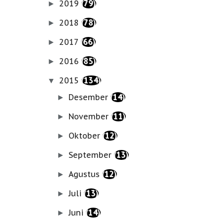
2019
(79)
►
2018
(78)
►
2017
(66)
►
2016
(85)
►
2015
(134)
▼
Desember
(14)
►
November
(11)
►
Oktober
(12)
►
September
(13)
►
Agustus
(12)
►
Juli
(13)
►
Juni
(14)
►