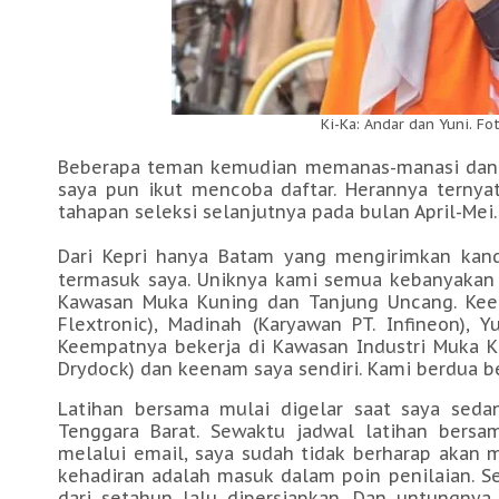
Ki-Ka: Andar dan Yuni. Fo
Beberapa teman kemudian memanas-manasi dan 
saya pun ikut mencoba daftar. Herannya ternyat
tahapan seleksi selanjutnya pada bulan April-Mei
Dari Kepri hanya Batam yang mengirimkan kan
termasuk saya. Uniknya kami semua kebanyakan 
Kawasan Muka Kuning dan Tanjung Uncang. Keena
Flextronic), Madinah (Karyawan PT. Infineon), 
Keempatnya bekerja di Kawasan Industri Muka Ku
Drydock) dan keenam saya sendiri. Kami berdua b
Latihan bersama mulai digelar saat saya se
Tenggara Barat. Sewaktu jadwal latihan bersam
melalui email, saya sudah tidak berharap akan m
kehadiran adalah masuk dalam poin penilaian. 
dari setahun lalu dipersiapkan. Dan untungnya