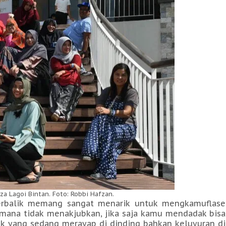
za Lagoi Bintan. Foto: Robbi Hafzan.
terbalik memang sangat menarik untuk mengkamuflase
mana tidak menakjubkan, jika saja kamu mendadak bisa
k yang sedang merayap di dinding bahkan keluyuran di