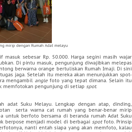
ang mirip dengan Rumah Adat melayu
f masuk sebesar Rp. 50.000. Harga segini masih wajar
bkan. Di pintu masuk, pengunjung diwajibkan melepas
tong berwarna orange bertuliskan Rumah Imaji. Di sini
tugas jaga. Setelah itu mereka akan menunjukkan spot-
cara mengambil
angle
foto yang tepat dimana. Selain itu
k memfotokan pengunjung di setiap
spot
.
h adat Suku Melayu. Lengkap dengan atap, dinding,
abotan serta warna cat rumah yang benar-benar mirip
pa untuk berfoto bersama di beranda rumah Adat Suku
tuk berpose menjadi model di berbagai
spot
foto. Prinsip
berfotonya, nanti entah siapa yang akan memfoto, kalau