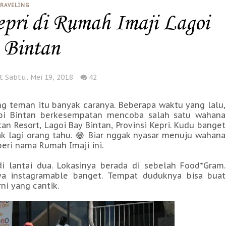
RAVELING
epri di Rumah Imaji Lagoi
 Bintan
t Sabtu, Mei 19, 2018
42
ng teman itu banyak caranya. Beberapa waktu yang lalu,
pi Bintan berkesempatan mencoba salah satu wahana
an Resort, Lagoi Bay Bintan, Provinsi Kepri. Kudu banget
yak lagi orang tahu. 😂 Biar nggak nyasar menuju wahana
eri nama Rumah Imaji ini.
 di lantai dua. Lokasinya berada di sebelah Food*Gram.
a instagramable banget. Tempat duduknya bisa buat
ni yang cantik.