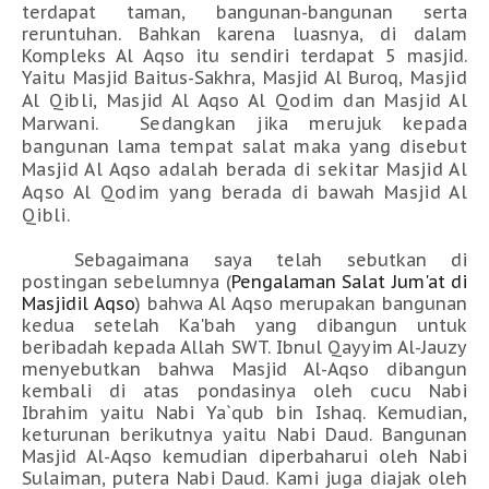
terdapat taman, bangunan-bangunan serta
reruntuhan. Bahkan karena luasnya, di dalam
Kompleks Al Aqso itu sendiri terdapat 5 masjid.
Yaitu Masjid Baitus-Sakhra, Masjid Al Buroq,
Masjid
Al Qibli,
Masjid Al Aqso Al Qodim dan Masjid Al
Marwani. Sedangkan jika merujuk kepada
bangunan lama tempat salat maka yang disebut
Masjid Al Aqso adalah berada di sekitar Masjid Al
Aqso Al Qodim yang berada di bawah Masjid Al
Qibli.
Sebagaimana saya telah sebutkan di
postingan sebelumnya (
Pengalaman Salat Jum'at di
Masjidil Aqso
) bahwa Al Aqso merupakan bangunan
kedua setelah Ka'bah yang dibangun untuk
beribadah kepada Allah SWT. Ibnul Qayyim Al-Jauzy
menyebutkan bahwa Masjid Al-Aqso dibangun
kembali di atas pondasinya oleh cucu Nabi
Ibrahim yaitu Nabi Ya`qub bin Ishaq. Kemudian,
keturunan berikutnya yaitu Nabi Daud. Bangunan
Masjid Al-Aqso kemudian diperbaharui oleh Nabi
Sulaiman, putera Nabi Daud. Kami juga diajak oleh