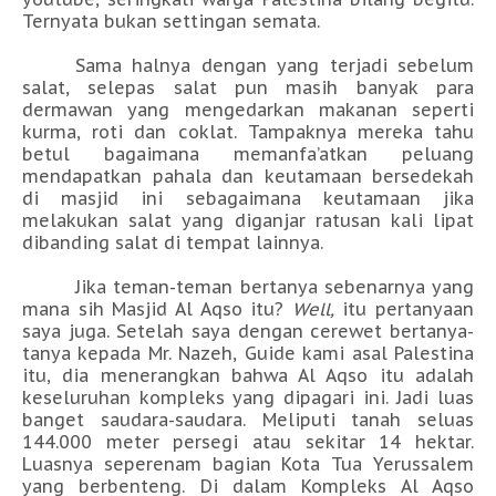
Ternyata bukan settingan semata.
Sama halnya dengan yang terjadi sebelum
salat, selepas salat pun masih banyak para
dermawan yang mengedarkan makanan seperti
kurma, roti dan coklat. Tampaknya mereka tahu
betul bagaimana memanfa’atkan peluang
mendapatkan pahala dan keutamaan bersedekah
di masjid ini sebagaimana keutamaan jika
melakukan salat yang diganjar ratusan kali lipat
dibanding salat di tempat lainnya.
Jika teman-teman bertanya sebenarnya yang
mana sih Masjid Al Aqso itu?
Well,
itu pertanyaan
saya juga. Setelah saya dengan cerewet bertanya-
tanya kepada Mr. Nazeh, Guide kami asal Palestina
itu, dia menerangkan bahwa Al Aqso itu adalah
keseluruhan kompleks yang dipagari ini. Jadi luas
banget saudara-saudara. Meliputi tanah seluas
144.000 meter persegi atau sekitar 14 hektar.
Luasnya seperenam bagian Kota Tua Yerussalem
yang berbenteng. Di dalam Kompleks Al Aqso