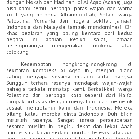
dengan Mekah dan Madinah, di Al Aqso (Aqsha) juga
bisa kami temui berbagai paras wajah dan warna
kulit yang berbeda. Alhamdulillah, Selain warga
Palestina, Yordania dan negara sekitar, jamaah
Indonesia dan Malaysia tampak mendominasi. Ciri
khas peziarah yang paling kentara dari kedua
negara ini adalah ketika salat, jamaah
perempuannya mengenakan mukena atau
telekung.
Kesempatan nongkrong-nongkrong di
sekitaran kompleks Al Aqso ini, menjadi ajang
saling menyapa sesama muslim antar bangsa.
Sungguh terharu rasanya mendapati wajah-wajah
bahagia tatkala menatap kami. Berkali-kali warga
Palestina dari berbagai kota seperti dari Haifa,
tampak antusias dengan menyalami dan memeluk
sesaat mengetahui kami dari Indonesia. Mereka
bilang kalau mereka cinta Indonesia. Duh bikin
meleleh rasanya. Sangat terasa persaudaraan
sesama muslim ini begitu dekat dan lekat. Aaah
pantas saja kalau sedang nonton televisi ataupun
youtube, seringkali warga Palestina bilang begitu.