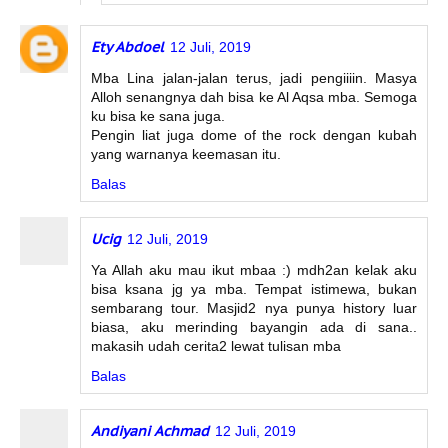
Ety Abdoel
12 Juli, 2019
Mba Lina jalan-jalan terus, jadi pengiiiin. Masya
Alloh senangnya dah bisa ke Al Aqsa mba. Semoga
ku bisa ke sana juga.
Pengin liat juga dome of the rock dengan kubah
yang warnanya keemasan itu.
Balas
Ucig
12 Juli, 2019
Ya Allah aku mau ikut mbaa :) mdh2an kelak aku
bisa ksana jg ya mba. Tempat istimewa, bukan
sembarang tour. Masjid2 nya punya history luar
biasa, aku merinding bayangin ada di sana..
makasih udah cerita2 lewat tulisan mba
Balas
Andiyani Achmad
12 Juli, 2019