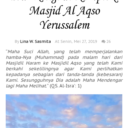
Masjid Al Aqso
Yerussalem
By
Lina W. Sasmita
At Senin, Mei 27, 2019
26
“
Maha Suci Allah, yang telah memperjalankan
hamba-Nya (Muhammad) pada malam hari dari
Masjidil Haram ke Masjidil Aqso yang telah Kami
berkahi sekelilingnya agar Kami perlihatkan
kepadanya sebagian dari tanda-tanda (kebesaran)
Kami. Sesungguhnya Dia adalah Maha Mendengar
lagi Maha Melihat.
” (QS. Al-Isra’: 1)