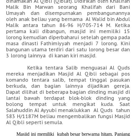
dinamakan Al Qibli (Qiblat). Didirikan oleh Khalifah
Malik Bin Marwan seorang Khalifah dari Bani
Umayah dan disempurnakan pembangunannya
oleh anak beliau yang bernama Al Walid bin Abdul
Malik antara tahun 86-96 H/705-714 M. Ketika
pertama kali dibangun, masjid ini memiliki 15
lorong kemudian diperbaharui setelah gempa pada
masa dinasti Fathimiyyah menjadi 7 lorong. Kini
bangunan utama terdiri dari satu lorong besar dan
3 lorong lainnya di kanan kiri masjid.
Ketika tentara Salib menguasai Al Quds
mereka menjadikan Masjid Al Qibli sebagai pos
komando tentara salib, tempat tinggal pasukan
berkuda, dan bagian lainnya dijadikan gereja.
Dapat dilihat di beberapa bagian dinding masjid di
lantai bawah terdapat blok-blok dinding yang
bolong tempat untuk mengikat kuda. Saat
Salahuddin Al Ayyubi menaklukkan Al Quds tahun
583 H/1187M beliau mengembalikan fungsi Masjid
Al Qibli seperti semula.
Masjid ini memiliki kubah besar berwarna hitam. Panjang