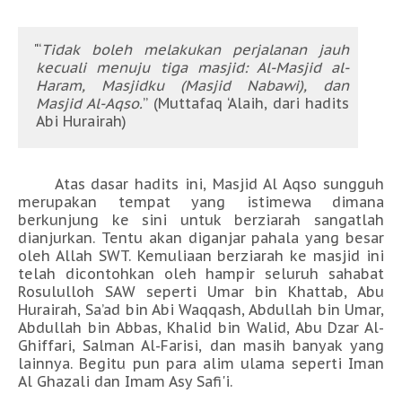
“
Tidak boleh melakukan perjalanan jauh
kecuali menuju tiga masjid: Al-Masjid al-
Haram, Masjidku (Masjid Nabawi), dan
Masjid Al-Aqso.
” (Muttafaq ‘Alaih, dari hadits
Abi Hurairah)
Atas dasar hadits ini, Masjid Al Aqso sungguh
merupakan tempat yang istimewa dimana
berkunjung ke sini untuk berziarah sangatlah
dianjurkan. Tentu akan diganjar pahala yang besar
oleh Allah SWT. Kemuliaan berziarah ke masjid ini
telah dicontohkan oleh hampir seluruh sahabat
Rosululloh SAW seperti Umar bin Khattab, Abu
Hurairah, Sa’ad bin Abi Waqqash, Abdullah bin Umar,
Abdullah bin Abbas, Khalid bin Walid, Abu Dzar Al-
Ghiffari, Salman Al-Farisi, dan masih banyak yang
lainnya. Begitu pun para alim ulama seperti Iman
Al Ghazali dan Imam Asy Safi'i.