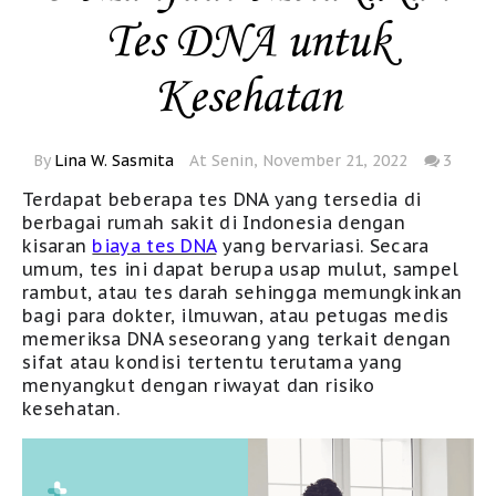
Tes DNA untuk
Kesehatan
By
Lina W. Sasmita
At Senin, November 21, 2022
3
Terdapat
beberapa
tes
DNA
yang tersedia
di
berbagai rumah sakit di Indonesia dengan
kisaran
biaya tes DNA
yang bervariasi
. Secara
umum,
tes ini dapat berupa
usap mulut, sampel
rambut, atau tes darah
sehingga
memungkinkan
bagi para
dokter, ilmuwan,
atau petugas medis
me
meriksa
DNA seseorang yang terkait dengan
sifat atau kondisi tertentu
terutama yang
menyangkut dengan riwayat dan risiko
kesehatan
.