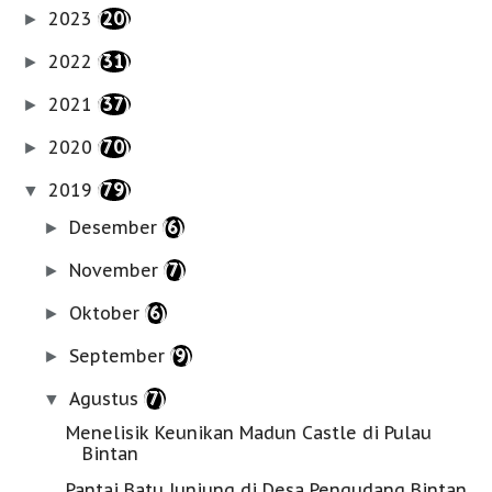
2023
(20)
►
2022
(31)
►
2021
(37)
►
2020
(70)
►
2019
(79)
▼
Desember
(6)
►
November
(7)
►
Oktober
(6)
►
September
(9)
►
Agustus
(7)
▼
Menelisik Keunikan Madun Castle di Pulau
Bintan
Pantai Batu Junjung di Desa Pengudang Bintan