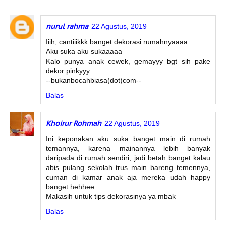
nurul rahma
22 Agustus, 2019
Iiih, cantiiikkk banget dekorasi rumahnyaaaa
Aku suka aku sukaaaaa
Kalo punya anak cewek, gemayyy bgt sih pake
dekor pinkyyy
--bukanbocahbiasa(dot)com--
Balas
Khoirur Rohmah
22 Agustus, 2019
Ini keponakan aku suka banget main di rumah
temannya, karena mainannya lebih banyak
daripada di rumah sendiri, jadi betah banget kalau
abis pulang sekolah trus main bareng temennya,
cuman di kamar anak aja mereka udah happy
banget hehhee
Makasih untuk tips dekorasinya ya mbak
Balas