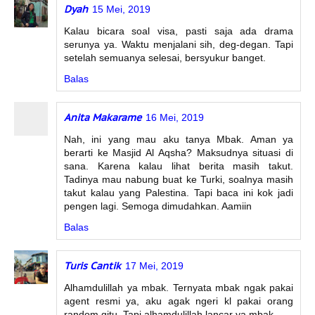
Dyah
15 Mei, 2019
Kalau bicara soal visa, pasti saja ada drama
serunya ya. Waktu menjalani sih, deg-degan. Tapi
setelah semuanya selesai, bersyukur banget.
Balas
Anita Makarame
16 Mei, 2019
Nah, ini yang mau aku tanya Mbak. Aman ya
berarti ke Masjid Al Aqsha? Maksudnya situasi di
sana. Karena kalau lihat berita masih takut.
Tadinya mau nabung buat ke Turki, soalnya masih
takut kalau yang Palestina. Tapi baca ini kok jadi
pengen lagi. Semoga dimudahkan. Aamiin
Balas
Turis Cantik
17 Mei, 2019
Alhamdulillah ya mbak. Ternyata mbak ngak pakai
agent resmi ya, aku agak ngeri kl pakai orang
random gitu. Tapi alhamdulillah lancar ya mbak.