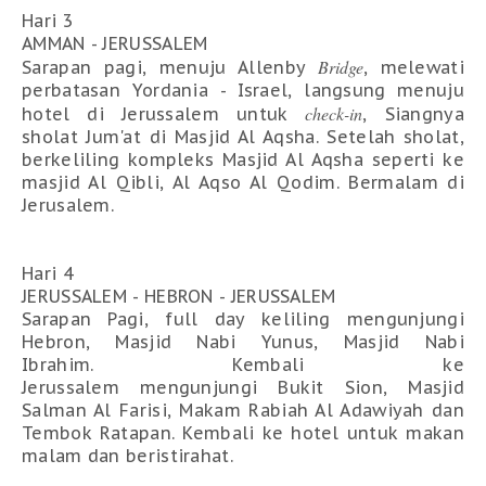
Hari 3
AMMAN - JERUSSALEM
Bridge
Sarapan pagi, menuju Allenby
, melewati
perbatasan Yordania - Israel, langsung menuju
check-in
hotel di Jerussalem untuk
, Siangnya
sholat Jum'at di Masjid Al Aqsha. Setelah sholat,
berkeliling kompleks Masjid Al Aqsha seperti ke
masjid Al Qibli, Al Aqso Al Qodim. Bermalam di
Jerusalem.
Hari 4
JERUSSALEM - HEBRON - JERUSSALEM
Sarapan Pagi, full day keliling mengunjungi
Hebron, Masjid Nabi Yunus, Masjid Nabi
Ibrahim.
Kembali ke
Jerussalem
mengunjungi
Bukit Sion, Masjid
Salman Al Farisi, Makam Rabiah Al Adawiyah dan
Tembok Ratapan. Kembali ke hotel untuk makan
malam dan beristirahat.