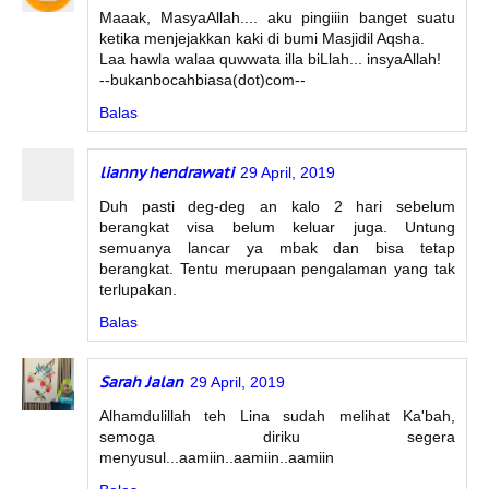
Maaak, MasyaAllah.... aku pingiiin banget suatu
ketika menjejakkan kaki di bumi Masjidil Aqsha.
Laa hawla walaa quwwata illa biLlah... insyaAllah!
--bukanbocahbiasa(dot)com--
Balas
lianny hendrawati
29 April, 2019
Duh pasti deg-deg an kalo 2 hari sebelum
berangkat visa belum keluar juga. Untung
semuanya lancar ya mbak dan bisa tetap
berangkat. Tentu merupaan pengalaman yang tak
terlupakan.
Balas
Sarah Jalan
29 April, 2019
Alhamdulillah teh Lina sudah melihat Ka'bah,
semoga diriku segera
menyusul...aamiin..aamiin..aamiin