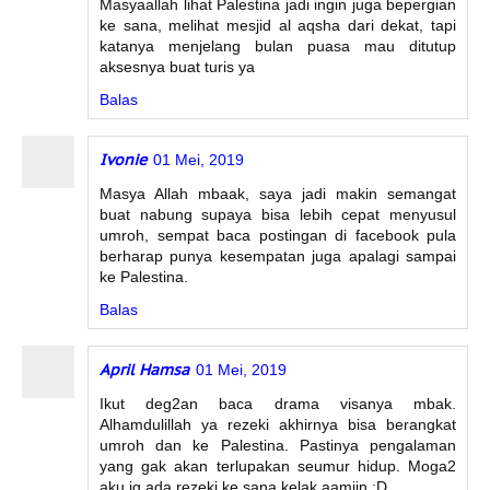
Masyaallah lihat Palestina jadi ingin juga bepergian
ke sana, melihat mesjid al aqsha dari dekat, tapi
katanya menjelang bulan puasa mau ditutup
aksesnya buat turis ya
Balas
Ivonie
01 Mei, 2019
Masya Allah mbaak, saya jadi makin semangat
buat nabung supaya bisa lebih cepat menyusul
umroh, sempat baca postingan di facebook pula
berharap punya kesempatan juga apalagi sampai
ke Palestina.
Balas
April Hamsa
01 Mei, 2019
Ikut deg2an baca drama visanya mbak.
Alhamdulillah ya rezeki akhirnya bisa berangkat
umroh dan ke Palestina. Pastinya pengalaman
yang gak akan terlupakan seumur hidup. Moga2
aku jg ada rezeki ke sana kelak aamiin :D