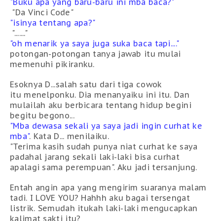
"Buku apa yang baru-baru ini mba baca?"
"Da Vinci Code"
"isinya tentang apa?"
"......."
"oh menarik ya saya juga suka baca tapi...."
potongan-potongan tanya jawab itu mulai
memenuhi pikiranku.
Esoknya D...salah satu dari tiga cowok
itu menelponku. Dia menanyaiku ini itu. Dan
mulailah aku berbicara tentang hidup begini
begitu begono...
"Mba dewasa sekali ya saya jadi ingin curhat ke
mba"
. Kata D... menilaiku.
"Terima kasih sudah punya niat curhat ke saya
padahal jarang sekali laki-laki bisa curhat
apalagi sama perempuan". Aku jadi tersanjung.
Entah angin apa yang mengirim suaranya malam
tadi. I LOVE YOU? Hahhh aku bagai tersengat
listrik. Semudah itukah laki-laki mengucapkan
kalimat sakti itu?