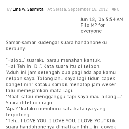
By
Lina W. Sasmita
At Selasa, September 18, 2012
0
Jun 18, '06 5:54 AM
File MP for
everyone
Samar-samar kudengar suara handphoneku
berbunyi.
"Haloo..." suaraku parau menahan kantuk.
"Hai Teh ini D...". Kata suara itu di telpon.
"Aduh ini jam setengah dua pagi ada apa kamu
nelpon saya. Tolonglah... saya lagi tidur, capek
banget nih" Kataku sambil menatap jam weker
lalu memejamkan mata lagi.
"Maaf kalau mengganggu tapi saya mau bilang....."
Suara ditelpon ragu.
"Apa?" kataku memburu kata-katanya yang
terpotong.
"Teh... I LOVE YOU, I LOVE YOU, I LOVE YOU" Klik
suara handphonenya dimatikan.Ihh.... ini cowok